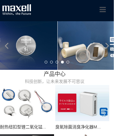
首页
maxell集团
产品中心
工业产品
科技创新，让未来发展不可思议
新闻动态
联系我们
耐热纽扣型锂二氧化锰...
臭氧除菌消臭净化器M...